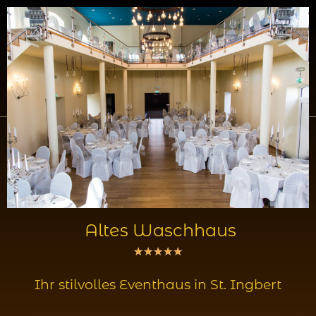
Altes Waschhaus
★
★
★
★
★
Ihr stilvolles Eventhaus in St. Ingbert